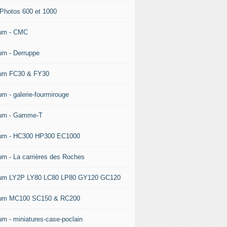
 Photos 600 et 1000
um - CMC
um - Derruppe
um FC30 & FY30
um - galerie-fourmirouge
um - Gamme-T
um - HC300 HP300 EC1000
um - La carrières des Roches
um LY2P LY80 LC80 LP80 GY120 GC120
um MC100 SC150 & RC200
um - miniatures-case-poclain