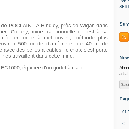
Port d
SER
Suiv
nt de POCLAIN. A Hindley, près de Wigan dans
lbert Colliery, mine traditionnelle qui est à sa
ormée en mine à ciel ouvert, méthode plus
d'environ 500 m de diamètre et de 40 m de
lé avec des pelles à câbles, le choix s'est porté
ines travaillent dans cette mine.
News
s EC1000, équipée d'un godet à clapet.
Abonn
articl
Pag
01-
02-