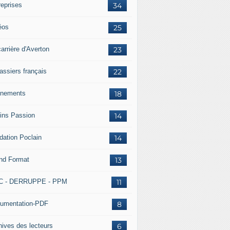
reprises
34
éos
25
arrière d'Averton
23
assiers français
22
nements
18
ins Passion
14
dation Poclain
14
nd Format
13
C - DERRUPPE - PPM
11
umentation-PDF
8
hives des lecteurs
6