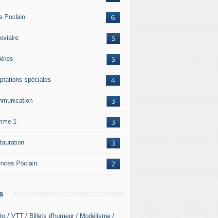
re Poclain
6
oviaire
5
ières
5
ptations spéciales
4
munication
3
mme 1
3
tauration
3
ences Poclain
2
s
to / VTT / Billets d'humeur / Modélisme /