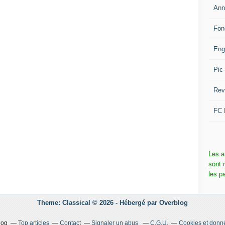
Ann
Fon
Eng
Pic
Rev
FC 
Les a
sont 
les p
Theme: Classical © 2026 -
Hébergé par
Overblog
log
Top articles
Contact
Signaler un abus
C.G.U.
Cookies et donn