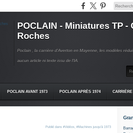
POCLAIN - Miniatures TP - 
Roches
Poclain , la carrière d'Averton en Mayenne, les modèles réduit
aucun article ni texte issu de l'IA.
POCLAIN AVANT 1973
POCLAIN APRÈS 1974
CARRIÈRE
OS
LIVRES POCLAIN
CONTACT
Gran
Publié dans
#Vidéos
,
#Machines jusqu'à 1973
Barra