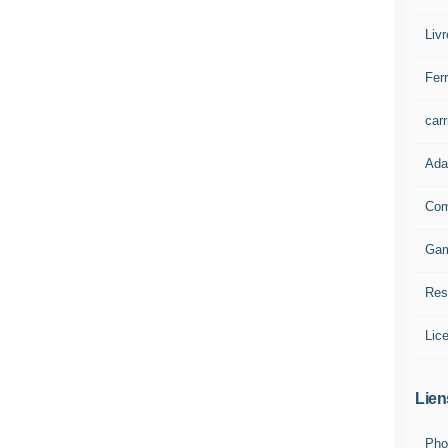
Liv
Ferr
carr
Ada
Com
Ga
Res
Lic
Lien
Pho