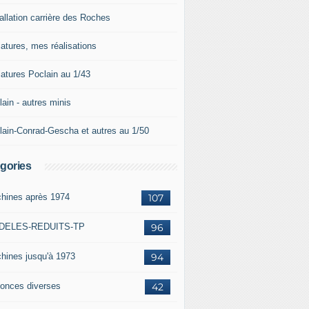
allation carrière des Roches
iatures, mes réalisations
iatures Poclain au 1/43
ain - autres minis
lain-Conrad-Gescha et autres au 1/50
gories
hines après 1974
107
DELES-REDUITS-TP
96
hines jusqu'à 1973
94
onces diverses
42