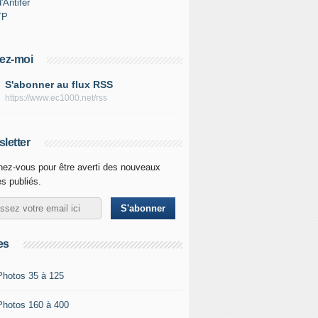
'Antifer
TP
ez-moi
S'abonner au flux RSS
https://www.ec1000.net/rss
letter
ez-vous pour être averti des nouveaux
es publiés.
es
Photos 35 à 125
Photos 160 à 400