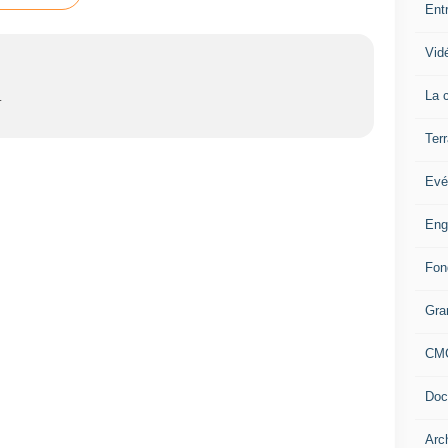
Ent
Vid
La c
L
Terr
Evé
Eng
Fon
Gra
CM
Doc
Arc