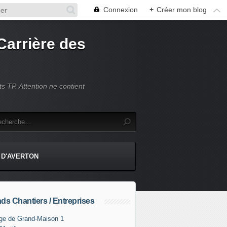
Connexion
+
Créer mon blog
Carrière des
s TP. Attention ne contient
 D'AVERTON
ds Chantiers / Entreprises
ge de Grand-Maison 1