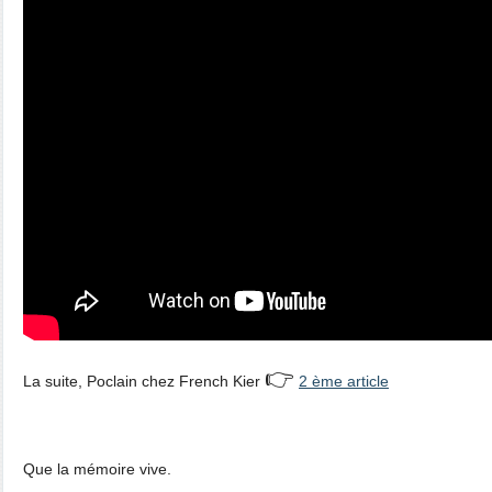
👉
La suite, Poclain chez French Kier
2 ème article
Que la mémoire vive.