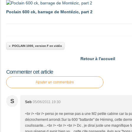
Poclain 600 ck, barrage de Montézic, part 2
POCLAIN 1000, version F en vidéo
Retour à l'accueil
Commenter cet article
Ajouter un commentaire
S
Seb
05/06/2011 19:30
<br /> <br /> perso je ne pense pas a une M2 petite cabine car la p
décrochement arrondi.Sur la 600 "battarde" de Héming, cette dernier
coulissante....<br /> <br /> <br /> Dc , je dirai juste une magnifique 
sous réserve d avoir bien vu ...cette cite passerelle. Avis aux "bons 