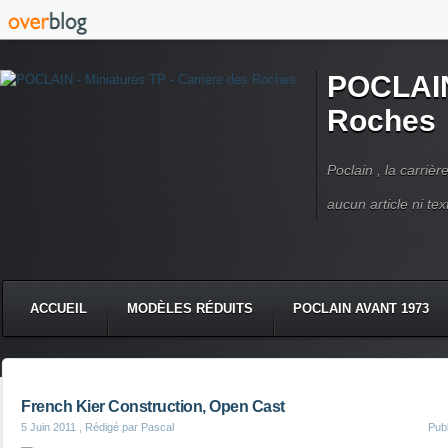
POCLAIN 
Roches
Poclain , la carriè
aucun article ni text
ACCUEIL
MODÈLES RÉDUITS
POCLAIN AVANT 1973
CMC DERRUPPÉ PPM
VIDÉOS
LIVRES POCLAIN
French Kier Construction, Open Cast
5 Juin 2011
, Rédigé par Pascal
Pub