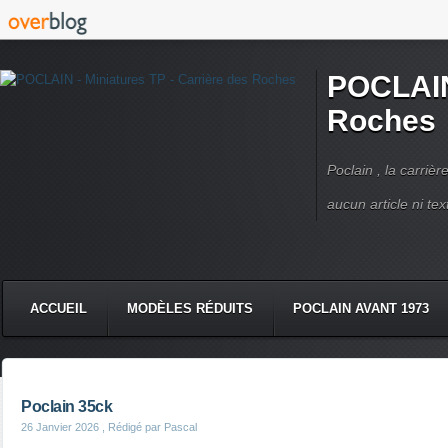
POCLAIN 
Roches
Poclain , la carriè
aucun article ni text
ACCUEIL
MODÈLES RÉDUITS
POCLAIN AVANT 1973
CMC DERRUPPÉ PPM
VIDÉOS
LIVRES POCLAIN
Poclain 35ck
26 Janvier 2026
, Rédigé par Pascal