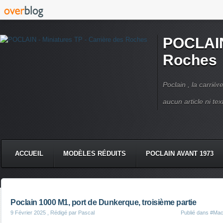
POCLAIN 
Roches
Poclain , la carriè
aucun article ni text
ACCUEIL
MODÈLES RÉDUITS
POCLAIN AVANT 1973
CMC DERRUPPÉ PPM
VIDÉOS
LIVRES POCLAIN
Poclain 1000 M1, port de Dunkerque, troisième partie
9 Février 2025
, Rédigé par Pascal
Publié dans
#Mac