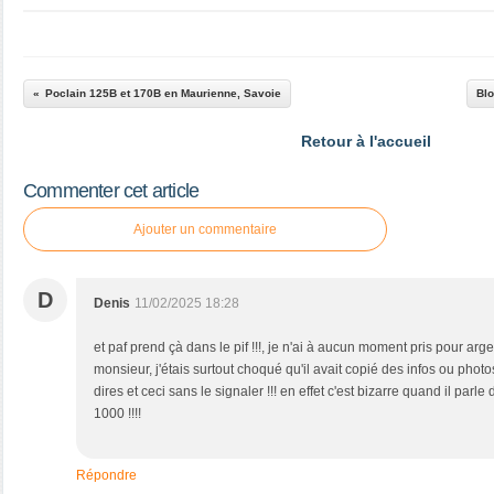
Poclain 125B et 170B en Maurienne, Savoie
Blo
Retour à l'accueil
Commenter cet article
Ajouter un commentaire
D
Denis
11/02/2025 18:28
et paf prend çà dans le pif !!!, je n'ai à aucun moment pris pour arg
monsieur, j'étais surtout choqué qu'il avait copié des infos ou phot
dires et ceci sans le signaler !!! en effet c'est bizarre quand il par
1000 !!!!
Répondre