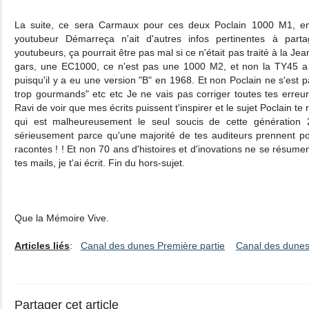
La suite, ce sera Carmaux pour ces deux Poclain 1000 M1, en
youtubeur Démarreça n'ait d'autres infos pertinentes à par
youtubeurs, ça pourrait être pas mal si ce n'était pas traité à la 
gars, une EC1000, ce n'est pas une 1000 M2, et non la TY45 a 
puisqu'il y a eu une version "B" en 1968. Et non Poclain ne s'est p
trop gourmands" etc etc Je ne vais pas corriger toutes tes erreur
Ravi de voir que mes écrits puissent t'inspirer et le sujet Poclain t
qui est malheureusement le seul soucis de cette génération 2.0
sérieusement parce qu'une majorité de tes auditeurs prennent p
racontes ! ! Et non 70 ans d'histoires et d'inovations ne se résum
tes mails, je t'ai écrit. Fin du hors-sujet.
Que la Mémoire Vive.
Articles liés
:
Canal des dunes Première partie
Canal des dunes
Partager cet article