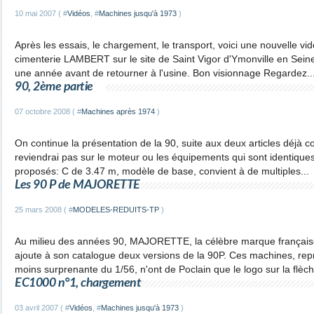
10 mai 2007 ( #
Vidéos
, #
Machines jusqu'à 1973
)
Après les essais, le chargement, le transport, voici une nouvelle vi
cimenterie LAMBERT sur le site de Saint Vigor d'Ymonville en Seine-
une année avant de retourner à l'usine. Bon visionnage Regardez..
90, 2ème partie
07 octobre 2008 ( #
Machines après 1974
)
On continue la présentation de la 90, suite aux deux articles déjà 
reviendrai pas sur le moteur ou les équipements qui sont identiques
proposés: C de 3.47 m, modèle de base, convient à de multiples...
Les 90 P de MAJORETTE
25 mars 2008 ( #
MODELES-REDUITS-TP
)
Au milieu des années 90, MAJORETTE, la célèbre marque française
ajoute à son catalogue deux versions de la 90P. Ces machines, repro
moins surprenante du 1/56, n'ont de Poclain que le logo sur la flèche
EC1000 n°1, chargement
03 avril 2007 ( #
Vidéos
, #
Machines jusqu'à 1973
)