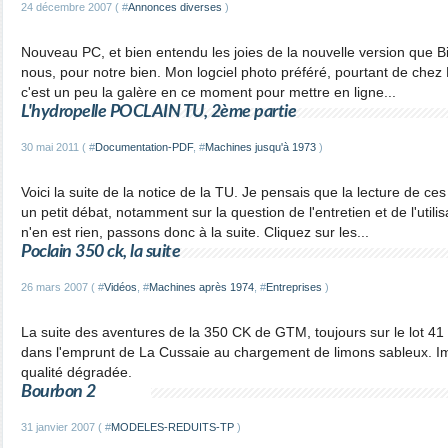
24 décembre 2007 ( #
Annonces diverses
)
Nouveau PC, et bien entendu les joies de la nouvelle version que B
nous, pour notre bien. Mon logciel photo préféré, pourtant de chez 
c'est un peu la galère en ce moment pour mettre en ligne...
L'hydropelle POCLAIN TU, 2ème partie
30 mai 2011 ( #
Documentation-PDF
, #
Machines jusqu'à 1973
)
Voici la suite de la notice de la TU. Je pensais que la lecture de 
un petit débat, notamment sur la question de l'entretien et de l'utilis
n'en est rien, passons donc à la suite. Cliquez sur les...
Poclain 350 ck, la suite
26 mars 2007 ( #
Vidéos
, #
Machines après 1974
, #
Entreprises
)
La suite des aventures de la 350 CK de GTM, toujours sur le lot 41 
dans l'emprunt de La Cussaie au chargement de limons sableux. I
qualité dégradée.
Bourbon 2
31 janvier 2007 ( #
MODELES-REDUITS-TP
)