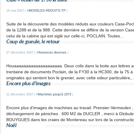
Case-Poclain au 1/50 la suite
16 mai 2007 ( #
MODELES-REDUITS-TP
)
Suite de la découverte des modèles réduits aux couleurs Case-Poc
de la 1288 et de la 988. Cette dernière se différe de la version Case
celui de la cabine qui est siglé sur celle-ci, POCLAIN. Toutes...
Coup de gueule, le retour
27 décembre 2007 ( #
Annonces diverses
)
Houaaaaaaaaaaaaaaaaaaaa. Deux colis dans la boite aux lettres auj
trentaine de documents Poclain, de la FY30 à la HC300, de la 75 à 
originales qui sentent bon le grenier, avec cette odeur particulière,..
Encore plus d'images
11 décembre 2007 ( #
Machines jusqu'à 1973
)
Encore plus d'images de machines au travail. Prensier-Vermeulen 
déchargement de péniches . 600 M2 de DUCLER , merci à Globule p
BOUYGUES dans les craies de Montereau sur lors de la constructio
Noël