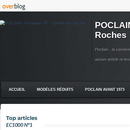
POCLAIN 
Roches
Poclain , la carriè
aucun article ni text
ACCUEIL
MODÈLES RÉDUITS
POCLAIN AVANT 1973
CMC DERRUPPÉ PPM
VIDÉOS
LIVRES POCLAIN
Top articles
EC1000 N°1