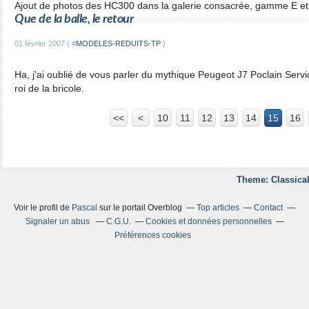
Ajout de photos des HC300 dans la galerie consacrée, gamme E et
Que de la balle, le retour
01 février 2007 ( #
MODELES-REDUITS-TP
)
Ha, j'ai oublié de vous parler du mythique Peugeot J7 Poclain Servic
roi de la bricole.
<<
<
10
11
12
13
14
15
16
Theme: Classical
Voir le profil de
Pascal
sur le portail Overblog
Top articles
Contact
Signaler un abus
C.G.U.
Cookies et données personnelles
Préférences cookies