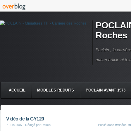
POCLAIN 
Roches
Poclain , la carriè
aucun article ni text
ACCUEIL
MODÈLES RÉDUITS
POCLAIN AVANT 1973
CMC DERRUPPÉ PPM
VIDÉOS
LIVRES POCLAIN
Vidéo de la GY120
7 Juin 2007
, Rédigé par Pascal
Publié dans
#Vidéos
,
#