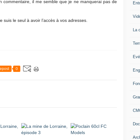
 un commentaire, il me semble que je ne manquerai pas de
Ent
Vid
e suis le seul à avoir l’accès à vos adresses.
La c
Terr
Evé
epost
0
Eng
Fon
Gra
CM
Doc
Arc