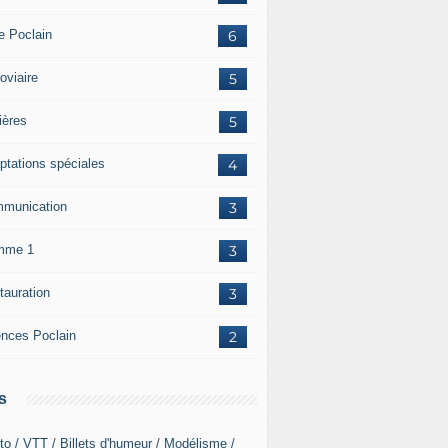
re Poclain
6
oviaire
5
ières
5
ptations spéciales
4
munication
3
mme 1
3
tauration
3
ences Poclain
2
s
to / VTT / Billets d'humeur / Modélisme /