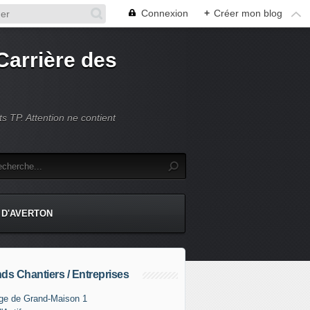
Connexion
+
Créer mon blog
Carrière des
s TP. Attention ne contient
 D'AVERTON
ds Chantiers / Entreprises
ge de Grand-Maison 1