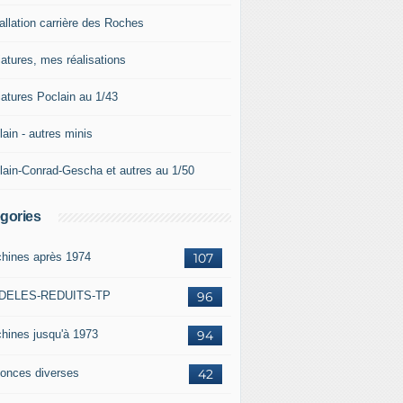
allation carrière des Roches
iatures, mes réalisations
iatures Poclain au 1/43
ain - autres minis
lain-Conrad-Gescha et autres au 1/50
gories
hines après 1974
107
DELES-REDUITS-TP
96
hines jusqu'à 1973
94
onces diverses
42