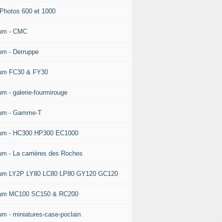
 Photos 600 et 1000
um - CMC
um - Derruppe
um FC30 & FY30
um - galerie-fourmirouge
um - Gamme-T
um - HC300 HP300 EC1000
um - La carrières des Roches
um LY2P LY80 LC80 LP80 GY120 GC120
um MC100 SC150 & RC200
um - miniatures-case-poclain