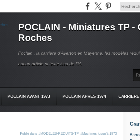
POCLAIN - Miniatures TP - 
Roches
Poclain , la carrière d'Averton en Mayenne, les modèles réduit
aucun article ni texte issu de l'IA.
POCLAIN AVANT 1973
POCLAIN APRÈS 1974
CARRIÈRE
OS
LIVRES POCLAIN
CONTACT
Gran
Publié dans
#MODELES-REDUITS-TP
,
#Machines jusqu'à 1973
Barra