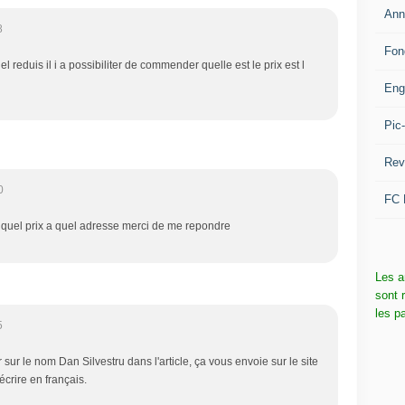
Ann
8
Fon
l reduis il i a possibiliter de commender quelle est le prix est l
Eng
Pic
Rev
0
FC 
quel prix a quel adresse merci de me repondre
Les a
sont 
les p
5
er sur le nom Dan Silvestru dans l'article, ça vous envoie sur le site
crire en français.