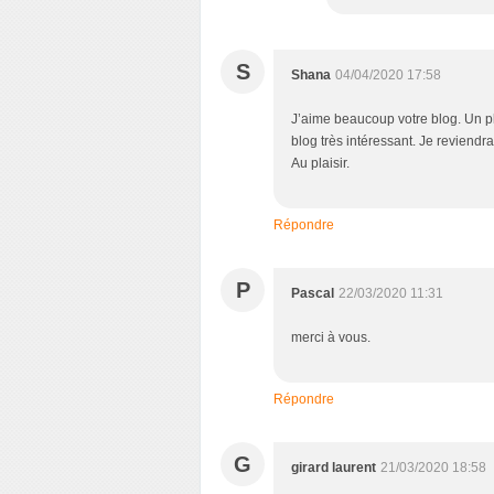
S
Shana
04/04/2020 17:58
J’aime beaucoup votre blog. Un pl
blog très intéressant. Je reviendr
Au plaisir.
Répondre
P
Pascal
22/03/2020 11:31
merci à vous.
Répondre
G
girard laurent
21/03/2020 18:58