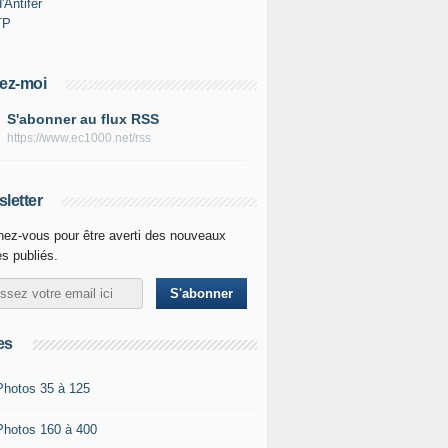
'Antifer
TP
ez-moi
S'abonner au flux RSS
https://www.ec1000.net/rss
letter
ez-vous pour être averti des nouveaux
es publiés.
es
Photos 35 à 125
Photos 160 à 400