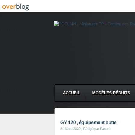
ACCUEIL
MODÈLES RÉDUITS
CMC DERRUPPÉ PPM
VIDÉ
GY 120 , équipement butte
21 Mars 2020
, Rédigé par Pascal