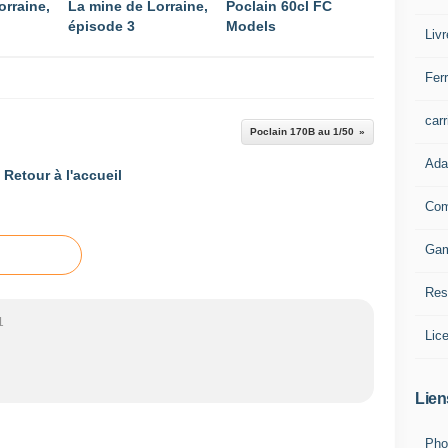
orraine,
La mine de Lorraine,
Poclain 60cl FC
épisode 3
Models
Liv
Ferr
carr
Poclain 170B au 1/50
Ada
Retour à l'accueil
Com
Ga
Res
1
Lic
Lien
Pho