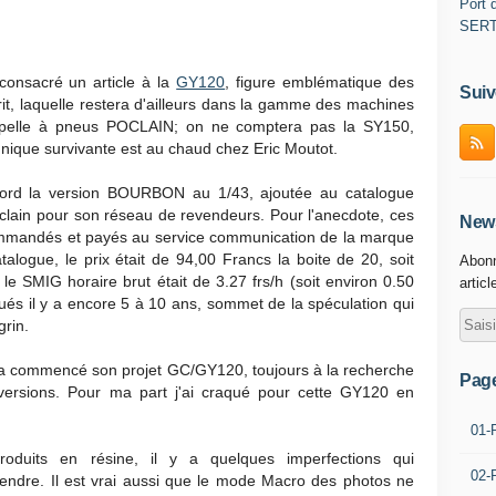
Port d
SER
 consacré un article à la
GY120
, figure emblématique des
Suiv
it, laquelle restera d'ailleurs dans la gamme des machines
 pelle à pneus POCLAIN; on ne comptera pas la SY150,
unique survivante est au chaud chez Eric Moutot.
abord la version BOURBON au 1/43, ajoutée au catalogue
clain pour son réseau de revendeurs. Pour l'anecdote, ces
News
commandés et payés au service communication de la marque
alogue, le prix était de 94,00 Francs la boite de 20, soit
Abonn
n le SMIG horaire brut était de 3.27 frs/h (soit environ 0.50
articl
qués il y a encore 5 à 10 ans, sommet de la spéculation qui
rin.
 commencé son projet GC/GY120, toujours à la recherche
Pag
 versions. Pour ma part j'ai craqué pour cette GY120 en
01-
uits en résine, il y a quelques imperfections qui
02-
rendre. Il est vrai aussi que le mode Macro des photos ne