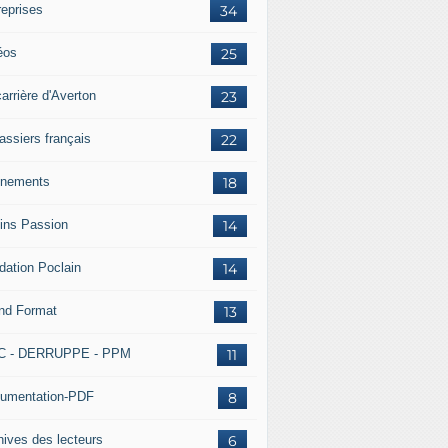
reprises
34
éos
25
arrière d'Averton
23
assiers français
22
nements
18
ins Passion
14
dation Poclain
14
nd Format
13
C - DERRUPPE - PPM
11
umentation-PDF
8
hives des lecteurs
6