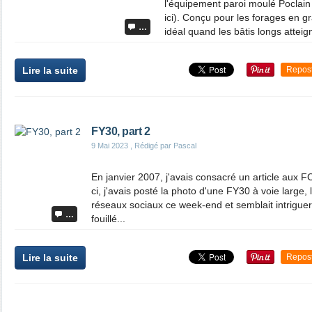
l'équipement paroi moulé Poclain
ici). Conçu pour les forages en gra
…
idéal quand les bâtis longs atteigne
Lire la suite
Repos
FY30, part 2
9 Mai 2023
, Rédigé par Pascal
En janvier 2007, j'avais consacré un article aux FC 
ci, j'avais posté la photo d'une FY30 à voie large, 
réseaux sociaux ce week-end et semblait intriguer
…
fouillé...
Lire la suite
Repos