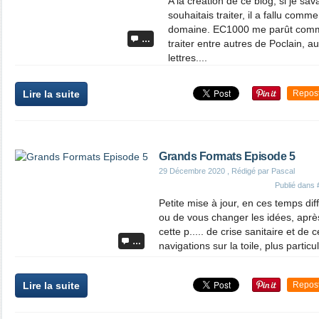
A la création de ce blog, si je sav
souhaitais traiter, il a fallu com
domaine. EC1000 me parût comme
…
traiter entre autres de Poclain, au
lettres....
Lire la suite
Repos
Grands Formats Episode 5
29 Décembre 2020
, Rédigé par Pascal
Publié dans
Petite mise à jour, en ces temps diff
ou de vous changer les idées, après 
cette p..... de crise sanitaire et de c
…
navigations sur la toile, plus particu
Lire la suite
Repos