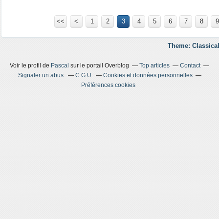
<<
<
1
2
3
4
5
6
7
8
9
Theme: Classical
Voir le profil de
Pascal
sur le portail Overblog
Top articles
Contact
Signaler un abus
C.G.U.
Cookies et données personnelles
Préférences cookies