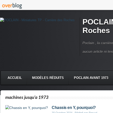
POCLAIN 
Roches
Poclain , la carriè
aucun article ni text
ACCUEIL
MODÈLES RÉDUITS
POCLAIN AVANT 1973
CMC DERRUPPÉ PPM
VIDÉOS
LIVRES POCLAIN
machines jusqu'a 1973
Chassis en Y, pourquoi?
20 Octobre 2024
, Rédigé par Pascal