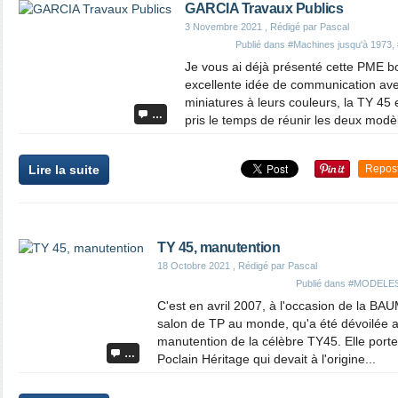
GARCIA Travaux Publics
3 Novembre 2021
, Rédigé par Pascal
Publié dans
#Machines jusqu'à 1973
,
Je vous ai déjà présenté cette PME b
excellente idée de communication avec
miniatures à leurs couleurs, la TY 45 
…
pris le temps de réunir les deux modèl
Lire la suite
Repos
TY 45, manutention
18 Octobre 2021
, Rédigé par Pascal
Publié dans
#MODELES
C'est en avril 2007, à l'occasion de la BA
salon de TP au monde, qu'a été dévoilée a
manutention de la célèbre TY45. Elle porte 
…
Poclain Héritage qui devait à l'origine...