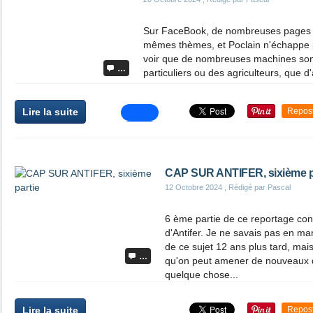
Sur FaceBook, de nombreuses pages o
mêmes thèmes, et Poclain n'échappe pa
voir que de nombreuses machines sont
…
particuliers ou des agriculteurs, que d
Lire la suite
Repos
CAP SUR ANTIFER, sixième p
12 Octobre 2024
, Rédigé par Pascal
6 ème partie de ce reportage con
d'Antifer. Je ne savais pas en ma
de ce sujet 12 ans plus tard, mais
…
qu'on peut amener de nouveaux d
quelque chose...
Lire la suite
Repos