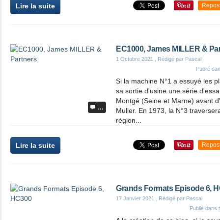
Lire la suite
Repos
EC1000, James MILLER & Par
1 Octobre 2021
, Rédigé par Pascal
Publié da
Si la machine N°1 a essuyé les p
sa sortie d'usine une série d'essa
Montgé (Seine et Marne) avant d
…
Muller. En 1973, la N°3 traverser
région...
Lire la suite
Repos
Grands Formats Episode 6, 
17 Janvier 2021
, Rédigé par Pascal
Publié dans