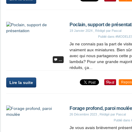
Poclain, support de présentat
19 Janvier 2024
, Rédigé par Pascal
Publié dans
#MODELES
Je ne connais pas la part de visit
vraiment aux miniatures. Bien sû
avec qui nous partageons cette p
…
lambda? Pour une grande majori
réduits, ça...
Lire la suite
Repos
Forage profond, paroi moulée
26 Décembre 2023
, Rédigé par Pascal
Publié dans
Je vous avais brièvement présent