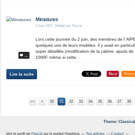
Miniatures
5 Juin 2007
, Rédigé par Pascal
Lors cette journée du 2 juin, des membres de l' A
quelques uns de leurs modèles. Il y avait en partic
super détaillée (modification de la cabine, ajouts de t
…
1000F même si cette...
Lire la suite
Repos
<<
<
10
20
30
31
32
33
34
35
36
37
38
Theme: Classical
Voir le profil de
Pascal
sur le portail Overblog
Top articles
Contact