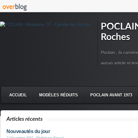
POCLAIN 
Roches
Poclain , la carriè
aucun article ni text
ACCUEIL
MODÈLES RÉDUITS
POCLAIN AVANT 1973
CMC DERRUPPÉ PPM
VIDÉOS
LIVRES POCLAIN
Articles récents
Nouveautés du jour
2 Décembre 2007
, Rédigé par Pascal