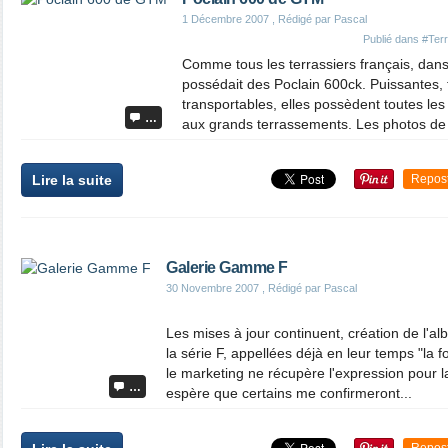
1 Décembre 2007
, Rédigé par Pascal
Publié dans
#Terr
Comme tous les terrassiers français, da
possédait des Poclain 600ck. Puissantes, f
transportables, elles possèdent toutes les
…
aux grands terrassements. Les photos de 
Lire la suite
Repos
Galerie Gamme F
30 Novembre 2007
, Rédigé par Pascal
Les mises à jour continuent, création de l'a
la série F, appellées déjà en leur temps "la f
le marketing ne récupère l'expression pour la
…
espère que certains me confirmeront...