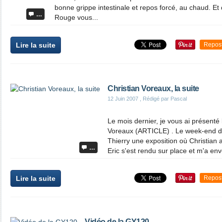
bonne grippe intestinale et repos forcé, au chaud. E
…
Rouge vous...
Lire la suite
Repos
Christian Voreaux, la suite
12 Juin 2007
, Rédigé par Pascal
Le mois dernier, je vous ai présenté
Voreaux (ARTICLE) . Le week-end de
Thierry une exposition où Christian a
…
Eric s'est rendu sur place et m'a e
Lire la suite
Repos
Vidéo de la GY120