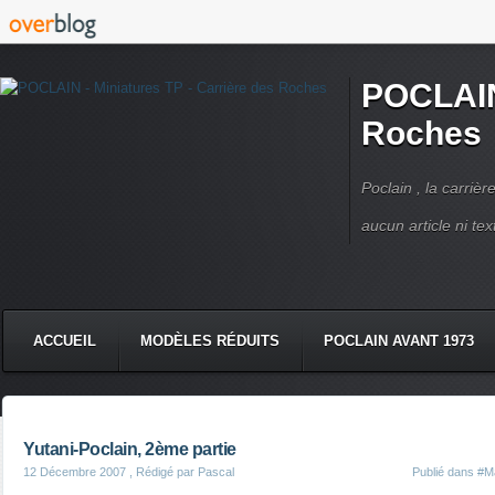
POCLAIN 
Roches
Poclain , la carriè
aucun article ni text
ACCUEIL
MODÈLES RÉDUITS
POCLAIN AVANT 1973
CMC DERRUPPÉ PPM
VIDÉOS
LIVRES POCLAIN
Yutani-Poclain, 2ème partie
12 Décembre 2007
, Rédigé par Pascal
Publié dans
#Ma