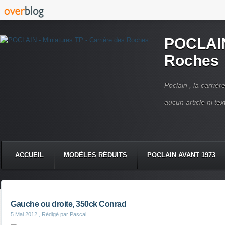
POCLAIN 
Roches
Poclain , la carriè
aucun article ni text
ACCUEIL
MODÈLES RÉDUITS
POCLAIN AVANT 1973
CMC DERRUPPÉ PPM
VIDÉOS
LIVRES POCLAIN
Gauche ou droite, 350ck Conrad
5 Mai 2012
, Rédigé par Pascal