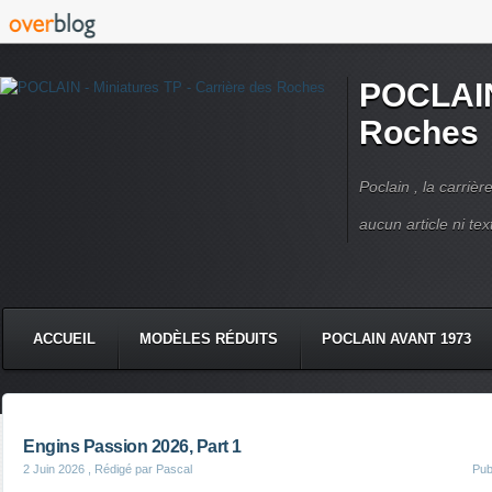
POCLAIN 
Roches
Poclain , la carriè
aucun article ni text
ACCUEIL
MODÈLES RÉDUITS
POCLAIN AVANT 1973
CMC DERRUPPÉ PPM
VIDÉOS
LIVRES POCLAIN
Engins Passion 2026, Part 1
2 Juin 2026
, Rédigé par Pascal
Pub