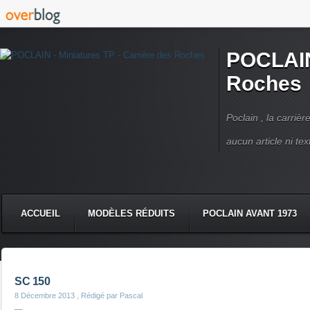
POCLAIN 
Roches
Poclain , la carriè
aucun article ni text
ACCUEIL
MODÈLES RÉDUITS
POCLAIN AVANT 1973
CMC DERRUPPÉ PPM
VIDÉOS
LIVRES POCLAIN
SC 150
8 Décembre 2013
, Rédigé par Pascal