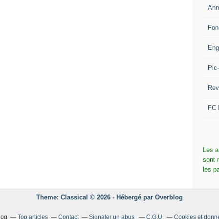
Ann
Fon
Eng
Pic
Rev
FC 
Les a
sont 
les p
Theme: Classical © 2026 -
Hébergé par
Overblog
log
Top articles
Contact
Signaler un abus
C.G.U.
Cookies et donn