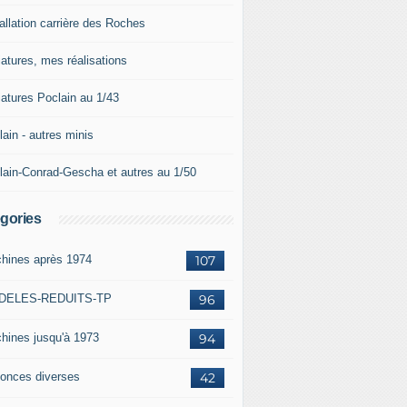
allation carrière des Roches
iatures, mes réalisations
iatures Poclain au 1/43
ain - autres minis
lain-Conrad-Gescha et autres au 1/50
gories
hines après 1974
107
DELES-REDUITS-TP
96
hines jusqu'à 1973
94
onces diverses
42