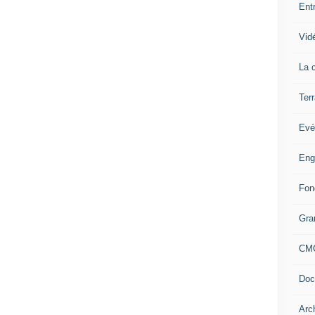
Ent
Vid
La c
Terr
Evé
Eng
Fon
Gra
CM
Doc
Arc