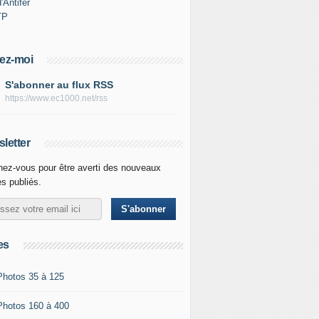
'Antifer
TP
ez-moi
S'abonner au flux RSS
https://www.ec1000.net/rss
letter
ez-vous pour être averti des nouveaux
es publiés.
es
Photos 35 à 125
Photos 160 à 400