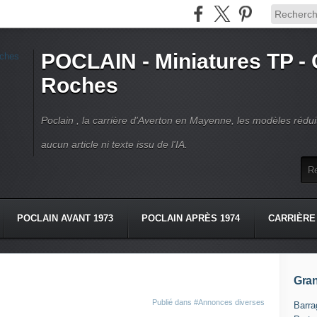
POCLAIN - Miniatures TP - 
Roches
Poclain , la carrière d'Averton en Mayenne, les modèles réduit
aucun article ni texte issu de l'IA.
POCLAIN AVANT 1973
POCLAIN APRÈS 1974
CARRIÈRE
OS
LIVRES POCLAIN
CONTACT
Gran
Publié dans
#Annonces diverses
Barra