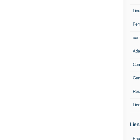
Liv
Ferr
carr
Ada
Com
Ga
Res
Lic
Lien
Pho