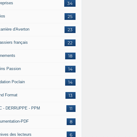
reprises
34
éos
25
arrière d'Averton
23
assiers français
22
nements
18
ins Passion
14
dation Poclain
14
nd Format
13
C - DERRUPPE - PPM
11
umentation-PDF
8
hives des lecteurs
6