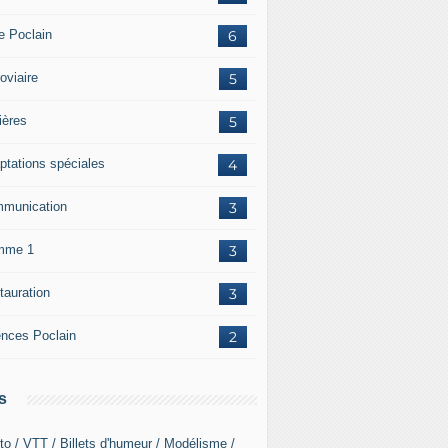
re Poclain
6
oviaire
5
ières
5
ptations spéciales
4
munication
3
mme 1
3
tauration
3
ences Poclain
2
s
to / VTT / Billets d'humeur / Modélisme /