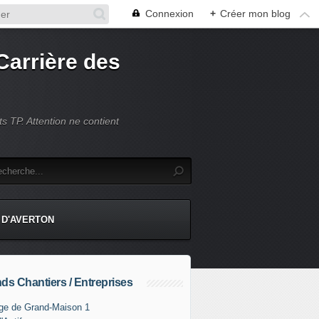
Connexion
+
Créer mon blog
Carrière des
s TP. Attention ne contient
 D'AVERTON
ds Chantiers / Entreprises
ge de Grand-Maison 1