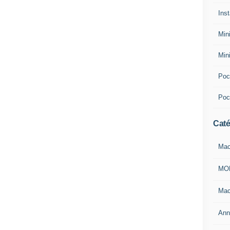
Inst
Min
Min
Pocl
Poc
Caté
Mac
MO
Mac
Ann