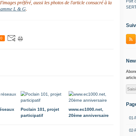
Port d
'images préféré, aussi les photos de l'article consacré à la
SER
amme L & G
.
Suiv
0
News
Abonn
articl
Pag
réseaux
Poclain 101, projet
www.ec1000.net,
participatif
20ème anniversaire
01-
02-