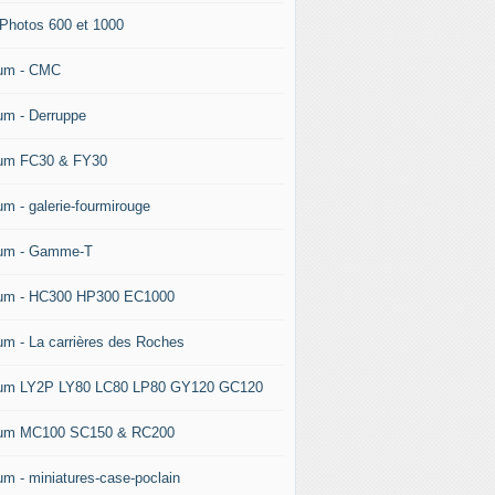
 Photos 600 et 1000
um - CMC
um - Derruppe
um FC30 & FY30
um - galerie-fourmirouge
um - Gamme-T
um - HC300 HP300 EC1000
um - La carrières des Roches
um LY2P LY80 LC80 LP80 GY120 GC120
um MC100 SC150 & RC200
um - miniatures-case-poclain