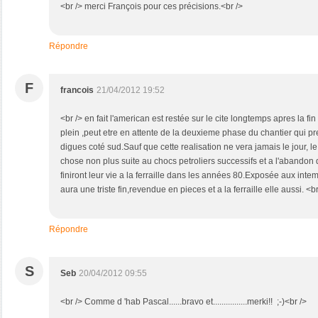
<br /> merci François pour ces précisions.<br />
Répondre
F
francois
21/04/2012 19:52
<br /> en fait l'american est restée sur le cite longtemps apres la fin
plein ,peut etre en attente de la deuxieme phase du chantier qui p
digues coté sud.Sauf que cette realisation ne vera jamais le jour, l
chose non plus suite au chocs petroliers successifs et a l'abandon 
finiront leur vie a la ferraille dans les années 80.Exposée aux int
aura une triste fin,revendue en pieces et a la ferraille elle aussi. <br
Répondre
S
Seb
20/04/2012 09:55
<br /> Comme d 'hab Pascal......bravo et................merki!! ;-)<br />