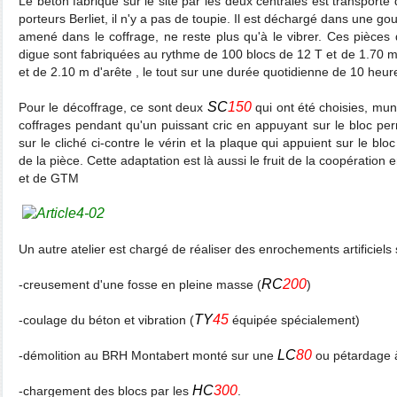
Le béton fabriqué sur le site par les deux centrales est transport
porteurs Berliet, il n'y a pas de toupie. Il est déchargé dans une gou
amené dans le coffrage, ne reste plus qu'à le vibrer. Ces pièces 
digue sont fabriquées au rythme de 100 blocs de 12 T et de 1.70 m
et de 2.10 m d'arête , le tout sur une durée quotidienne de 10 heur
SC
150
Pour le décoffrage, ce sont deux
qui ont été choisies, mun
coffrages pendant qu'un puissant cric en appuyant sur le bloc per
sur le cliché ci-contre le vérin et la plaque qui appuient sur le blo
de la pièce. Cette adaptation est là aussi le fruit de la coopération 
et de GTM
Un autre atelier est chargé de réaliser des enrochements artificiels 
RC
200
-creusement d'une fosse en pleine masse (
)
TY
45
-coulage du béton et vibration (
équipée spécialement)
LC
80
-démolition au BRH Montabert monté sur une
ou pétardage à
HC
300
-chargement des blocs par les
.