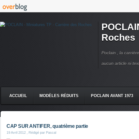
POCLAIN 
Roches
Poclain , la carriè
aucun article ni text
ACCUEIL
MODÈLES RÉDUITS
POCLAIN AVANT 1973
CMC DERRUPPÉ PPM
VIDÉOS
LIVRES POCLAIN
CAP SUR ANTIFER, quatrième partie
19 Avril 2012
, Rédigé par Pascal