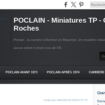
POCLAIN - Miniatures TP - 
Roches
Poclain , la carrière d'Averton en Mayenne, les modèles réduit
aucun article ni texte issu de l'IA.
POCLAIN AVANT 1973
POCLAIN APRÈS 1974
CARRIÈRE
OS
LIVRES POCLAIN
CONTACT
Gran
Publié dans
#MODELES-REDUITS-TP
Barra