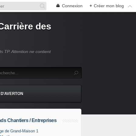
Connexion
+
Créer mon blog
Carrière des
s TP. Attention ne contient
 D'AVERTON
ds Chantiers / Entreprises
ge de Grand-Maison 1