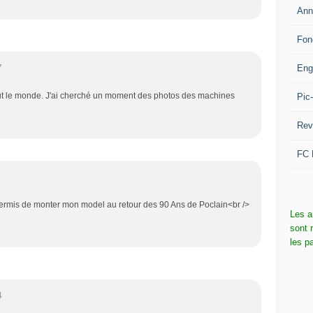
Ann
Fon
Eng
7
out le monde. J'ai cherché un moment des photos des machines
Pic
Rev
FC 
permis de monter mon model au retour des 90 Ans de Poclain<br />
Les a
sont 
les p
4