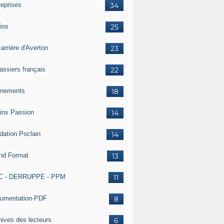
reprises
34
éos
25
arrière d'Averton
23
assiers français
22
nements
18
ins Passion
14
dation Poclain
14
nd Format
13
C - DERRUPPE - PPM
11
umentation-PDF
8
hives des lecteurs
6