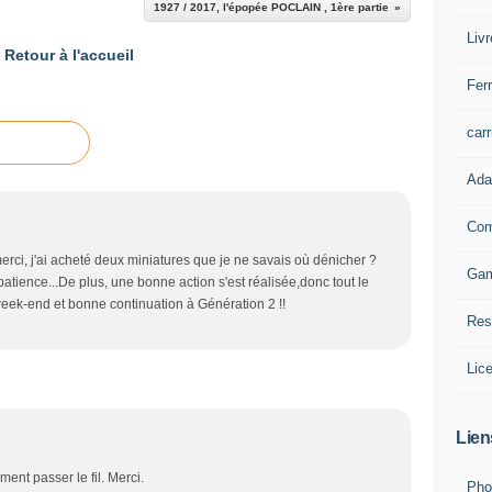
1927 / 2017, l'épopée POCLAIN , 1ère partie
Liv
Retour à l'accueil
Ferr
carr
Ada
Com
 merci, j'ai acheté deux miniatures que je ne savais où dénicher ?
Ga
atience...De plus, une bonne action s'est réalisée,donc tout le
eek-end et bonne continuation à Génération 2 !!
Res
Lic
Lien
ment passer le fil. Merci.
Pho